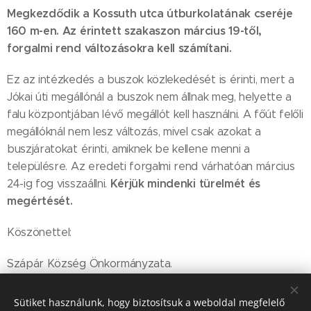
Megkezdődik a Kossuth utca útburkolatának cseréje
160 m-en. Az érintett szakaszon március 19-től,
forgalmi rend változásokra kell számítani.
Ez az intézkedés a buszok közlekedését is érinti, mert a
Jókai úti megállónál a buszok nem állnak meg, helyette a
falu központjában lévő megállót kell használni. A főút felőli
megállóknál nem lesz változás, mivel csak azokat a
buszjáratokat érinti, amiknek be kellene menni a
településre. Az eredeti forgalmi rend várhatóan március
Kérjük mindenki türelmét és
24-ig fog visszaállni.
megértését.
Köszönettel:
Szápár Község Önkormányzata.
Sütiket használunk, hogy biztosítsuk a weboldal megfelelő