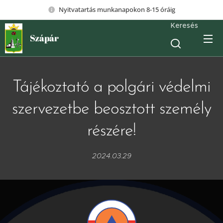
Nyitvatartás munkanapokon 8-15 óráig
Keresés
Szápár
Tájékoztató a polgári védelmi
szervezetbe beosztott személy
részére!
2024.03.29