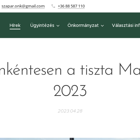
szapar.onk@gmail.com
+36 88 587 110
Hírek
Ügyintézés
Önkormányzat
Választási in
kéntesen a tiszta M
2023
2023.04.28