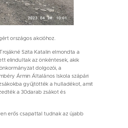
gért országos akcióhoz.
 Trojákné Szita Katalin elmondta a
ett elindultak az önkéntesek, akik
z önkormányzat dolgozói, a
Vámbéry Ármin Általános Iskola szápári
zsákokba gyűjtötték a hulladékot, amit
zedték a 30darab zsákot és
yen erős csapattal tudnak az újabb