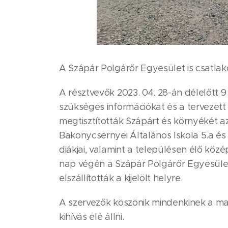
A Szápár Polgárőr Egyesület is csatla
A résztvevők 2023. 04. 28-án délelőtt 9
szükséges információkat és a tervezett 
megtisztították Szápárt és környékét a
Bakonycsernyei Általános Iskola 5.a és 
diákjai, valamint a településen élő kö
nap végén a Szápár Polgárőr Egyesület
elszállították a kijelölt helyre.
A szervezők köszönik mindenkinek a mai
kihívás elé állni.