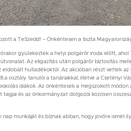
kozott a TeSzedd! – Önkéntesen a tiszta Magyarorszá
 órakor gyülekeztek a helyi polgárőr iroda előtt, ahol
útvonalat. Az eligazítás után polgárőr biztosítás mell
z eldobált hulladékoktól. Az akcióban részt vettek a
8.a osztály tanulói a tanáraikkal, illetve a Csetényi 
zépiskolás diákok. Az önkéntesek a megszokott módon 
 tagjai és az önkormányzat dolgozói közösen összes
 nap munkáját és bíznak abban, hogy jövőre ismét il