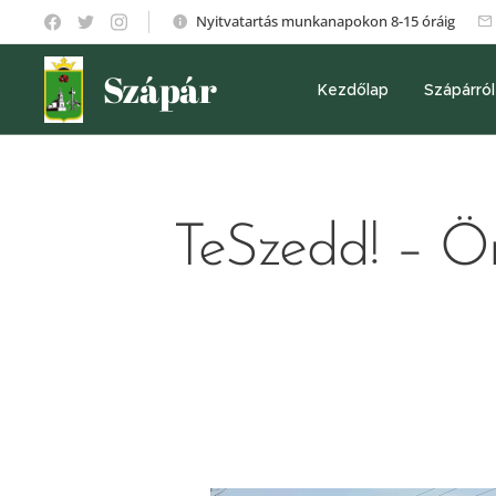
Nyitvatartás munkanapokon 8-15 óráig
Szápár
Kezdőlap
Szápárról
TeSzedd! – Ön