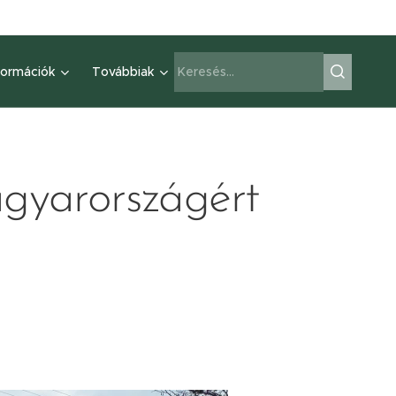
formációk
Továbbiak
agyarországért