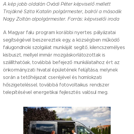
A kép jobb oldalán Ovádi Péter képviselő mellett
Trojákné Szita Katalin polgármester, balról a második
Nagy Zoltán alpolgármester. Forrás: képviselői iroda
A Magyar falu program korábbi nyertes pályázatai
segítségével beszereztek egy, a községben működő
falugondnoki szolgálat munkáját segítő, kilencszemélyes
kisbuszt, mellyel immár mozgáskorlátozottak is
szállíthatóak, továbbá befejező munkálataihoz ért az
önkormányzati hivatal épületének felújítása, melynek
során a tetőhéjazat cseréjével és homlokzati
hőszigeteléssel, továbbá fotovoltaikus rendszer
telepítésével energetikai fejlesztés valósul meg.