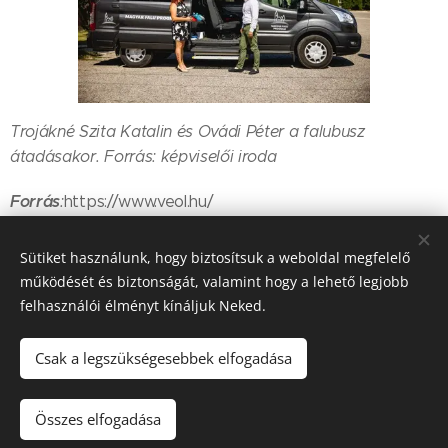
Trojákné Szita Katalin és Ovádi Péter a falubusz
átadásakor. Forrás: képviselői iroda
Forrás
:
https://www.veol.hu/
Sütiket használunk, hogy biztosítsuk a weboldal megfelelő
működését és biztonságát, valamint hogy a lehető legjobb
Share
felhasználói élményt kínáljuk Neked.
Csak a legszükségesebbek elfogadása
2022. Szápár Község Önkormányzata © Minden jog fenntartva.
Összes elfogadása
Sütik