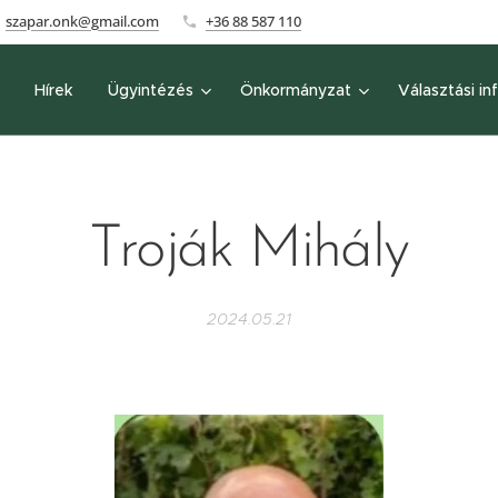
szapar.onk@gmail.com
+36 88 587 110
Hírek
Ügyintézés
Önkormányzat
Választási in
Troják Mihály
2024.05.21