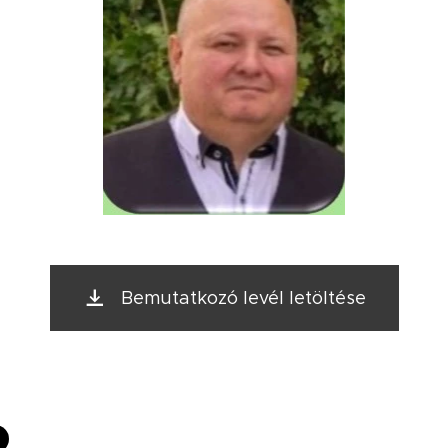
Bemutatkozó levél letöltése