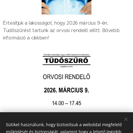
Értesítjük a lakosságot, hogy 2026 március 9-én,
Tüdőszűrést tartunk az orvosi rendelő előtt. Bővebb
információ a cikkben!
Sütiket használunk, hogy biztosítsuk a weboldal megfelelő
működését és biztonságát, valamint hogy a lehető legjobb