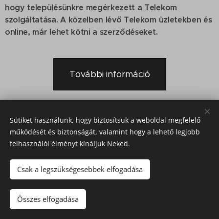
hogy településünkre megérkezett a Telekom
szolgáltatása. A közelben lévő Telekom üzletekben és
online, már lehet kötni a szerződéseket.
További információ
Share
Sütiket használunk, hogy biztosítsuk a weboldal megfelelő
működését és biztonságát, valamint hogy a lehető legjobb
felhasználói élményt kínáljuk Neked.
Csak a legszükségesebbek elfogadása
2022. Szápár Község Önkormányzata © Minden jog fenntartva.
Összes elfogadása
Sütik