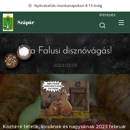
Nyitvatartás munkanapokon 8-15 óráig
Keresés
Szápár
Újra Falusi disznóvágás!
2023.02.03
Közhírré tétetik, kicsiknek és nagyoknak 2023 február