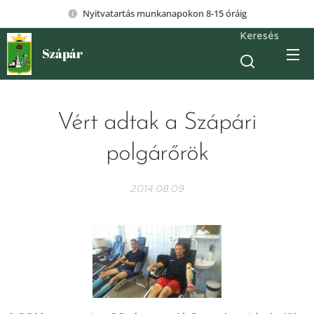
Nyitvatartás munkanapokon 8-15 óráig
Keresés
Szápár
Vért adtak a Szápári
polgárőrök
2014.08.09